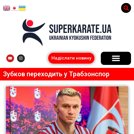
Надіслати новину
Зубков переходить у Трабзонспор