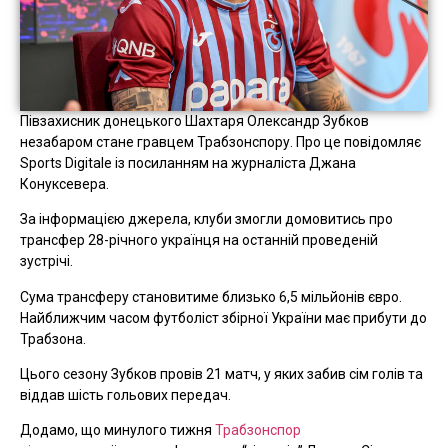
Півзахисник донецького Шахтаря Олександр Зубков
незабаром стане гравцем Трабзонспору. Про це повідомляє
Sports Digitale із посиланням на журналіста Джана
Конуксевера.
За інформацією джерела, клуби змогли домовитись про
трансфер 28-річного українця на останній проведеній
зустрічі.
Сума трансферу становитиме близько 6,5 мільйонів євро.
Найближчим часом футболіст збірної України має прибути до
Трабзона.
Цього сезону Зубков провів 21 матч, у яких забив сім голів та
віддав шість гольових передач.
Додамо, що минулого тижня
Трабзонспор