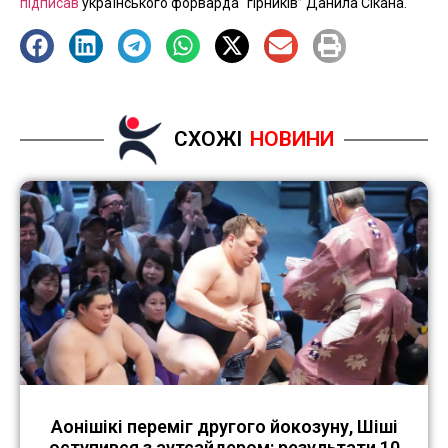
підписав
українського форварда “гірників” Данила Сікана.
СХОЖІ
НОВИНИ
Аонішікі переміг другого йокозуну, Шіші
оступився з аутсайдером: результати 10