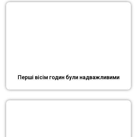
Перші вісім годин були надважливими