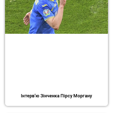
Інтерв’ю Зінченка Пірсу Моргану