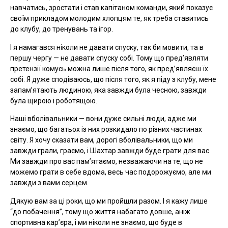
навчатись, зростати і став капітаном команди, який показує
своїм прикладом молодим хлопцям те, як треба ставитись
до клубу, до тренувань та ігор.
І я намагався ніколи не давати спуску, так би мовити, та в
першу чергу — не давати спуску собі. Тому що пред’являти
претензії комусь можна лише після того, як пред’являєш їх
собі. Я дуже сподіваюсь, що після того, як я піду з клубу, мене
запам’ятають людиною, яка завжди була чесною, завжди
була щирою і роботящою.
Наші вболівальники — вони дуже сильні люди, адже ми
знаємо, що багатьох із них розкидало по різних частинах
світу. Я хочу сказати вам, дорогі вболівальники, що ми
завжди грали, граємо, і Шахтар завжди буде грати для вас.
Ми завжди про вас пам’ятаємо, незважаючи на те, що не
можемо грати в себе вдома, весь час подорожуємо, але ми
завжди з вами серцем.
Дякую вам за ці роки, що ми пройшли разом. І я кажу лише
“до побачення”, тому що життя набагато довше, аніж
спортивна карʼєра, і ми ніколи не знаємо, що буде в