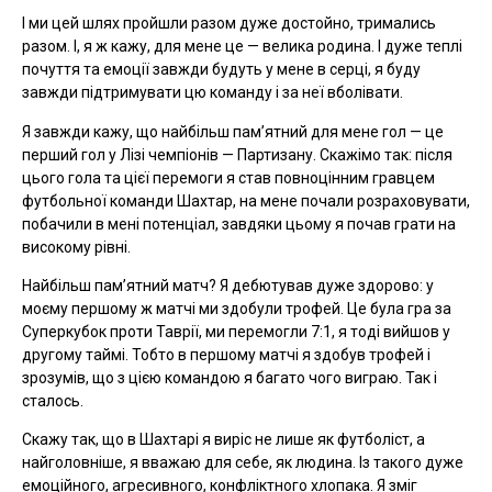
І ми цей шлях пройшли разом дуже достойно, тримались
разом. І, я ж кажу, для мене це — велика родина. І дуже теплі
почуття та емоції завжди будуть у мене в серці, я буду
завжди підтримувати цю команду і за неї вболівати.
Я завжди кажу, що найбільш пам’ятний для мене гол — це
перший гол у Лізі чемпіонів — Партизану. Скажімо так: після
цього гола та цієї перемоги я став повноцінним гравцем
футбольної команди Шахтар, на мене почали розраховувати,
побачили в мені потенціал, завдяки цьому я почав грати на
високому рівні.
Найбільш пам’ятний матч? Я дебютував дуже здорово: у
моєму першому ж матчі ми здобули трофей. Це була гра за
Суперкубок проти Таврії, ми перемогли 7:1, я тоді вийшов у
другому таймі. Тобто в першому матчі я здобув трофей і
зрозумів, що з цією командою я багато чого виграю. Так і
сталось.
Скажу так, що в Шахтарі я виріс не лише як футболіст, а
найголовніше, я вважаю для себе, як людина. Із такого дуже
емоційного, агресивного, конфліктного хлопака. Я зміг