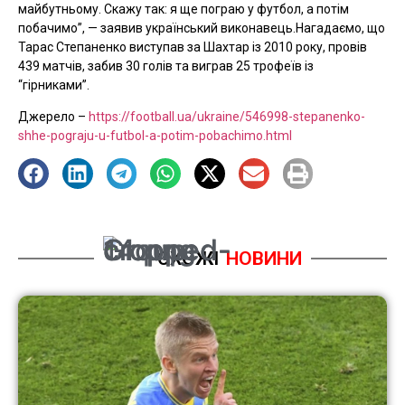
майбутньому. Скажу так: я ще пограю у футбол, а потім
побачимо”, — заявив український виконавець.Нагадаємо, що
Тарас Степаненко виступав за Шахтар із 2010 року, провів
439 матчів, забив 30 голів та виграв 25 трофеїв із
“гірниками”.
Джерело –
https://football.ua/ukraine/546998-stepanenko-
shhe-pograju-u-futbol-a-potim-pobachimo.html
СХОЖІ
НОВИНИ