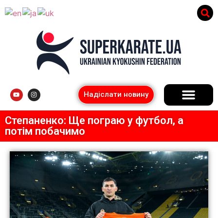
Надіслати новину
Степаненко: Ще пограю у футбол, а
потім побачимо