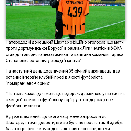
Напередодні донецький Шахтар офіційно оголосив, що матч
проти дортмундської Боруссії в рамках Ліги чемпіонів УЄФА
став для опорного півзахисника та капітана команди Тараса
Степаненко останнім у складі “гірників”.
На наступний день досвідчений 35-річний виконавець дав
останнє інтерв’ю клубній пресі в якості футболіста
“помаранчево-чорних”.
“Як я вже казав, для мене це подорож довжиною у пів життя,
а якщо брати мою футбольну кар’єру, то подорож у все
футбольне життя.
Я дуже щасливий, що свого часу мене запросили до
Шахтаря, і я зміг довести, що це було не просто так. Я здобув
багато трофеїв з командою, але найголовніше, що ми