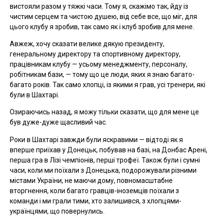
вистояли разом у тяжкі часи. Тому я, скажімо так, йду із
чистим серцем та чистою душею, від себе все, що міг, для
цього клубу я зробив, так само як і клуб зробив для мене.
Авжеж, хочу сказати велике дякую президенту,
генеральному директору та спортивному директору,
працівникам клубу — усьому менеджменту, персоналу,
робітникам бази, — тому що це люди, яких я знаю багато-
багато років. Так само хлопці, із якими я грав, усі тренери, які
були в Шахтарі.
Озираючись назад, я можу тільки сказати, що для мене це
був дуже-дуже щасливий час.
Роки в Шахтарі завжди були яскравими — відтоді як я
вперше приїхав у Донецьк, побував на базі, на Донбас Арені,
перша гра в Лізі чемпіонів, перші трофеї. Також були і сумні
часи, коли ми поїхали з Донецька, подорожували різними
містами України, не маючи дому, повномасштабне
вторгнення, коли багато гравців-іноземців поїхали з
команди і ми грали тими, хто залишився, з хлопцями-
українцями, що повернулись.