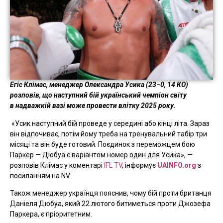
Егіс Клімас, менеджер Олександра Усика (23−0, 14 КО)
розповів, що наступний бій український чемпіон світу
в надважкій вазі може провести влітку 2025 року.
«Усик наступний бій проведе у середині або кінці літа. Зараз
він відпочиває, потім йому треба на тренувальний табір три
місяці та він буде готовий. Поєдинок з переможцем бою
Паркер — Дюбуа є варіантом номер один для Усика», —
розповів Клімас у коментарі
IFL TV
, інформує
UAINFO.org
з
посиланням на NV.
Також менеджер українця пояснив, чому бій проти британця
Даніеля Дюбуа, який 22 лютого битиметься проти Джозефа
Паркера, є пріоритетним.