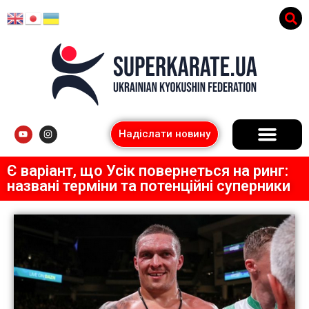
Надіслати новину
Є варіант, що Усік повернеться на ринг:
названі терміни та потенційні суперники