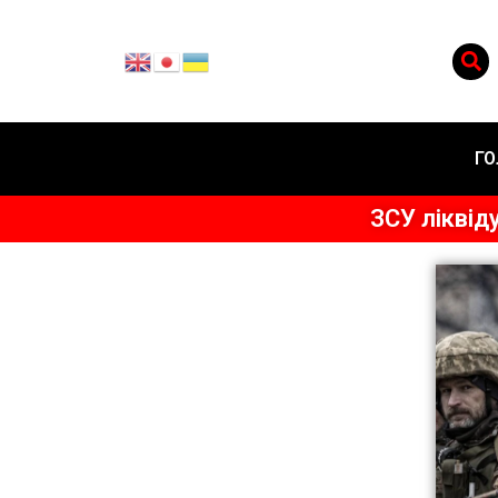
ГО
ЗСУ ліквід