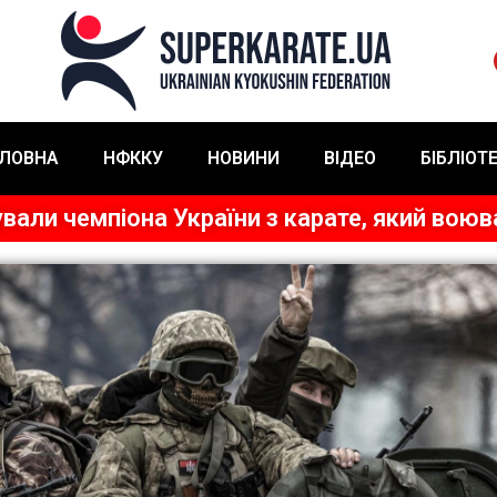
ЛОВНА
НФККУ
НОВИНИ
ВІДЕО
БІБЛІОТ
ували чемпіона України з карате, який воюв