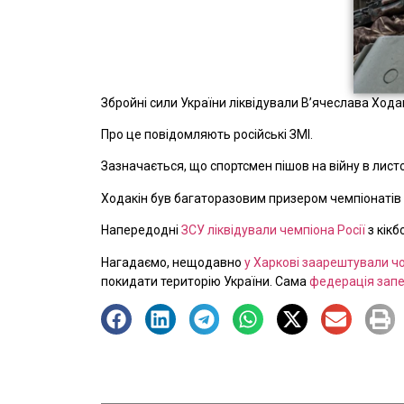
Збройні сили України ліквідували В’ячеслава Ходак
Про це повідомляють російські ЗМІ.
Зазначається, що спортсмен пішов на війну в листоп
Ходакін був багаторазовим призером чемпіонатів Кр
Напередодні
ЗСУ
ліквідували чемпіона Росії
з кікб
Нагадаємо, нещодавно
у Харкові заарештували ч
покидати територію України. Сама
федерація запе