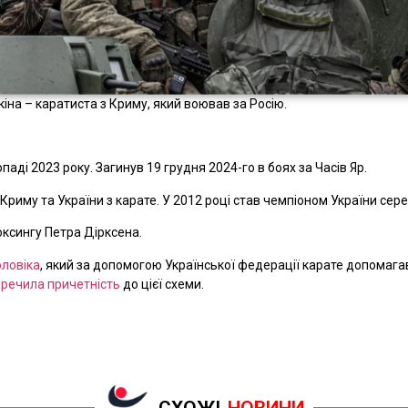
іна – каратиста з Криму, який воював за Росію.
аді 2023 року. Загинув 19 грудня 2024-го в боях за Часів Яр.
иму та України з карате. У 2012 році став чемпіоном України серед
оксингу Петра Дірксена.
оловіка
, який за допомогою Української федерації карате допомагав
речила причетність
до цієї схеми.
СХОЖІ
НОВИНИ