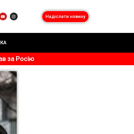
Надіслати новину
ЕКА
ав за Росію