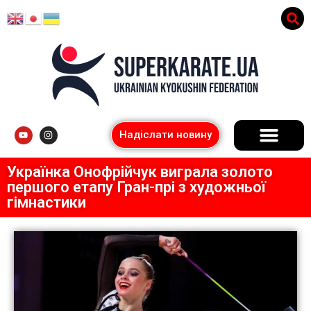
Надіслати новину
Українка Онофрійчук виграла золото
першого етапу Гран-прі з художньої
гімнастики