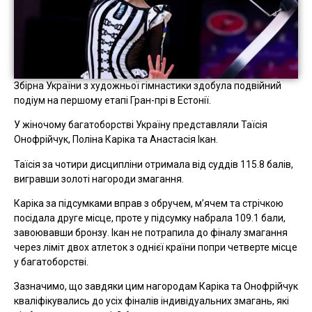
Збірна України з художньої гімнастики здобула подвійний
подіум на першому етапі Гран-прі в Естонії.
У жіночому багатоборстві Україну представляли Таїсія
Онофрійчук, Поліна Каріка та Анастасія Ікан.
Таїсія за чотири дисципліни отримала від суддів 115.8 балів,
вигравши золоті нагороди змагання.
Каріка за підсумками вправ з обручем, м’ячем та стрічкою
посідала друге місце, проте у підсумку набрала 109.1 бали,
завоювавши бронзу. Ікан не потрапила до фіналу змагання
через ліміт двох атлеток з однієї країни попри четверте місце
у багатоборстві.
Зазначимо, що завдяки цим нагородам Каріка та Онофрійчук
кваліфікувались до усіх фіналів індивідуальних змагань, які