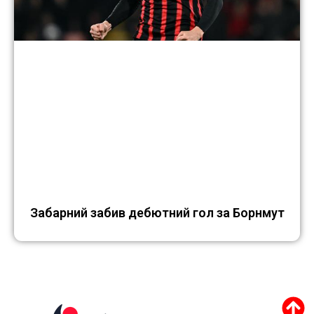
Забарний забив дебютний гол за Борнмут