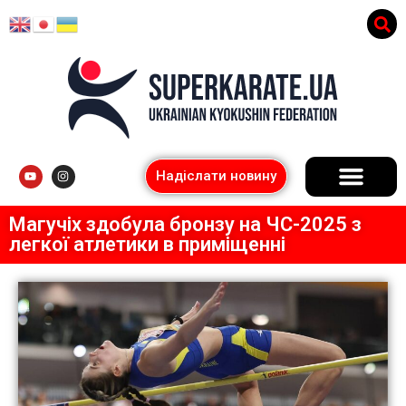
Надіслати новину
Магучіх здобула бронзу на ЧС-2025 з
легкої атлетики в приміщенні