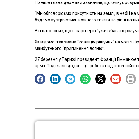
Пізніше глава держави зазначив, що очікує розумінн
“Ми обговорюємо присутність на землі, в небі і на 
будемо зустрічатись кожного тижня на рівні наших
Він наголосив, що в партнерів “уже є багато розумі
Як відомо, так звана “коаліція рішучих” на чолі з
майбутнього “припинення вогню”.
27 березня у Парижі президент Франції Емманюел
армії. Тоді ж він додав, що робота над потенційн