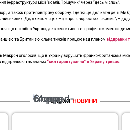
я інфраструктури місії “коаліції рішучих” через “десь місяць”.
морі, а також протиповітряну оборону. І деякі ще делікатні речі. Ми
 військових. Де, в яких місцях – це проговорюється окремо”, – дод
ння, що потрібно Україні, де є сенситивні географічні моменти, де м
 Францією та Британією кілька тижнів працює над планом
відправки т
ь Макрон оголосив, що в Україну вирушить франко-британська місі
ою відправкою так званих
“сил гарантування” в Україну триває.
СХОЖІ
НОВИНИ