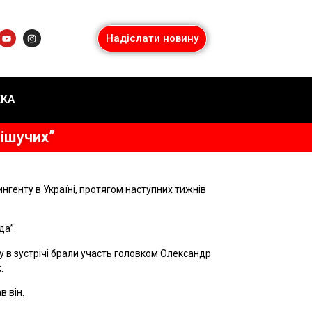
Надіслати новину
ЕКА
рішучих”
ингенту в Україні, протягом наступних тижнів
да”.
ку в зустрічі брали участь головком Олександр
.
в він.