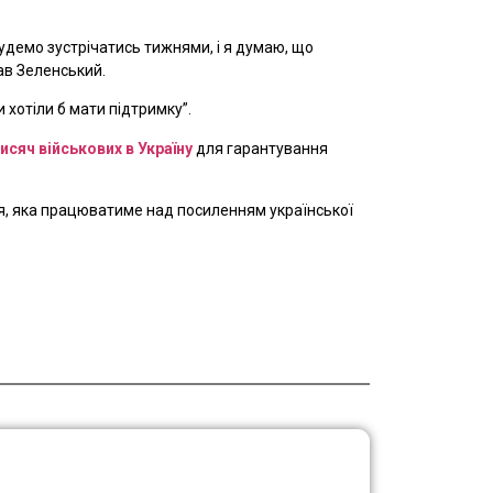
 будемо зустрічатись тижнями, і я думаю, що
ав Зеленський.
и хотіли б мати підтримку”.
исяч військових в Україну
для гарантування
я, яка працюватиме над посиленням української