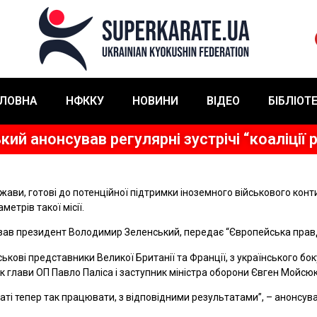
ЛОВНА
НФККУ
НОВИНИ
ВІДЕО
БІБЛІОТ
кий анонсував регулярні зустрічі “коаліції 
ржави, готові до потенційної підтримки іноземного військового конт
етрів такої місії.
сказав президент Володимир Зеленський, передає “Європейська прав
ськові представники Великої Британії та Франції, з українського бо
к глави ОП Павло Паліса і заступник міністра оборони Євген Мойсюк
ті тепер так працювати, з відповідними результатами”, – анонсува