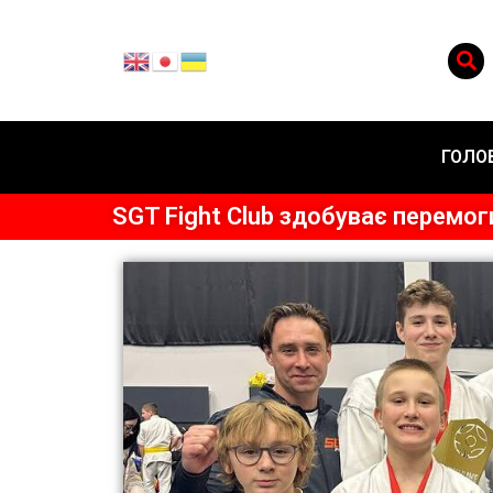
ГОЛО
SGT Fight Club здобуває перемог