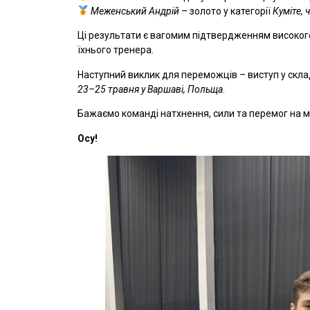
Меженський Андрій
– золото у категорії
Куміте, 
Ці результати є вагомим підтвердженням високого
їхнього тренера.
Наступний виклик для переможців – виступ у склад
23–25 травня у Варшаві, Польща
.
Бажаємо команді натхнення, сили та перемог на м
Осу!