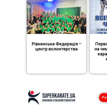
Рівненська Федерація –
Перв
центр волонтерства
на че
кар
Ро