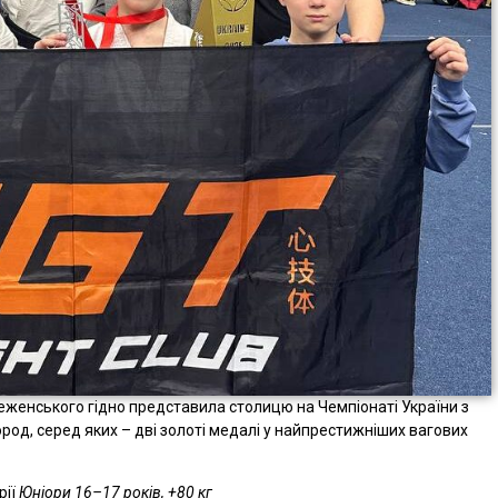
еженського гідно представила столицю на Чемпіонаті України з
род, серед яких – дві золоті медалі у найпрестижніших вагових
рії
Юніори 16–17 років, +80 кг