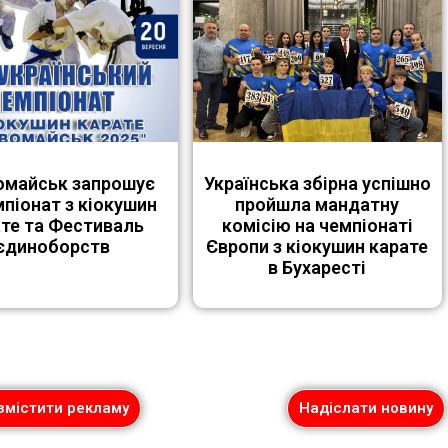
омайськ запрошує
Українська збірна успішно
мпіонат з кіокушин
пройшла мандатну
ате та Фестиваль
комісію на чемпіонаті
єдиноборств
Європи з кіокушин карате
в Бухаресті
змістити рекламу
Надіслати новину