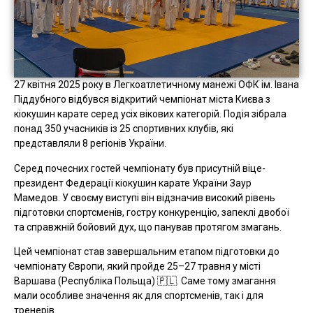
27 квітня 2025 року в Легкоатлетичному манежі ОФК ім. Івана
Піддубного відбувся відкритий чемпіонат міста Києва з
кіокушин карате серед усіх вікових категорій. Подія зібрала
понад 350 учасників із 25 спортивних клубів, які
представляли 8 регіонів України.
Серед почесних гостей чемпіонату був присутній віце-
президент Федерації кіокушин карате України Заур
Мамедов. У своєму виступі він відзначив високий рівень
підготовки спортсменів, гостру конкуренцію, запеклі двобої
та справжній бойовий дух, що панував протягом змагань.
Цей чемпіонат став завершальним етапом підготовки до
чемпіонату Європи, який пройде 25–27 травня у місті
Варшава (Республіка Польща) 🇵🇱. Саме тому змагання
мали особливе значення як для спортсменів, так і для
тренерів.