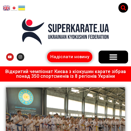
Надіслати новину
Відкритий чемпіонат Києва з кіокушин карате зібрав
понад 350 спортсменів із 8 регіонів України