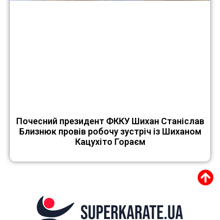
Почесний президент ФККУ Шихан Станіслав
Близнюк провів робочу зустріч із Шиханом
Кацухіто Гораєм