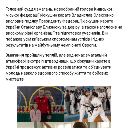
Головний суддя змагань, новообраний голова Київської
міської федерації кіокушин карате Владислав Олексенко,
висловив подяку Президенту Федерації кіокушин карате
України Станіславу Близнюку за довіру, а також наголосив на
високому рівні організації та підготовки учасників. Він
побажав усім київським спортсменам успіхів і гідних
результатів на майбутньому чемпіонаті Європи.
Змагання пройшли у теплій, але водночас змагальній
атмосфері, вкотре підтвердивши, що кіокушин карате в
Україні продовжує активно розвиватися та об’єднувати
молодь навколо здорового способу життя та бойових
мистецтв.