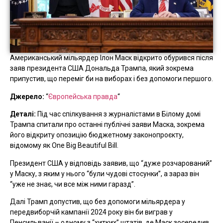
Американський мільярдер Ілон Маск відкрито обурився після
заяв президента США Дональда Трампа, який зокрема
припустив, що переміг би на виборах і без допомоги першого.
Джерело:
“
Європейська правда
“
Деталі:
Під час спілкування з журналістами в Білому домі
Трампа спитали про останні публічні заяви Маска, зокрема
його відкриту опозицію бюджетному законопроєкту,
відомому як One Big Beautiful Bill.
Президент США у відповідь заявив, що “дуже розчарований”
у Маску, з яким у нього “були чудові стосунки”, а зараз він
“уже не знає, чи все між ними гаразд”.
Далі Трамп допустив, що без допомоги мільярдера у
передвиборчій кампанії 2024 року він би виграв у
Пенсильванії – одному з “хитких” штатів, де Маск зосередив