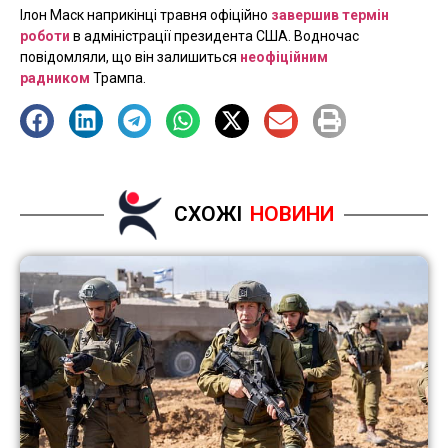
Ілон Маск наприкінці травня офіційно
завершив термін
роботи
в адміністрації президента США. Водночас
повідомляли, що він залишиться
неофіційним
радником
Трампа.
СХОЖІ
НОВИНИ