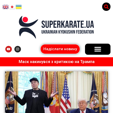
Надіслати новину
Маск накинувся з критикою на Трампа