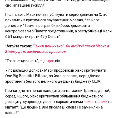
свої агітаційні зусилля.
Після цього Маск почав публікувати серію дописів на Х, які
почались із критичного зауваження: мовляв, без його
допомоги “Трамп програв би вибори, демократи
контролювали б Палату представників, а республіканці мали
б 51 мандати проти 49 у Сенаті”.
Читайте також:
“З ним покінчено”. Як амбітні плани Маска в
Білому домі закінчилися провалом
“Така невдячність”, –
додав
він.
У подальших дописах Маск продовжив різко критикувати
One Big Beautiful Bill, яка, за його словами, передбачає
зростання і без того великого дефіциту бюджету США.
Принагідно він почав наводити раніші заяви Трампа, де той,
серед іншого, різко критикував збільшення бюджетного
дефіциту, супроводжуючи їх саркастичними
коментарями
на
кшталт: “Де людина, яка писала ці слова? Її замінили на
клона?”