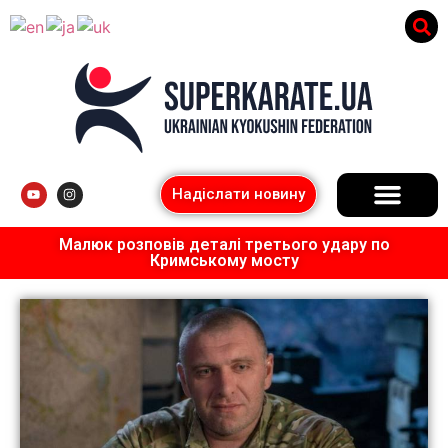
Надіслати новину
Малюк розповів деталі третього удару по
Кримському мосту