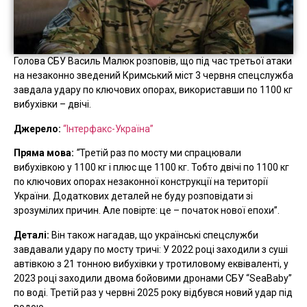
Голова СБУ Василь Малюк розповів, що під час третьої атаки
на незаконно зведений Кримський міст 3 червня спецслужба
завдала удару по ключових опорах, використавши по 1100 кг
вибухівки – двічі.
Джерело:
“Інтерфакс-Україна”
Пряма мова:
“
Третій раз по мосту ми спрацювали
вибухівкою у 1100 кг і плюс ще 1100 кг. Тобто двічі по 1100 кг
по ключових опорах незаконної конструкції на території
України. Додаткових деталей не буду розповідати зі
зрозумілих причин. Але повірте: це – початок нової епохи”.
Деталі:
Він також нагадав, що українські спецслужби
завдавали удару по мосту тричі: У 2022 році заходили з суші
автівкою з 21 тонною вибухівки у тротиловому еквіваленті, у
2023 році заходили двома бойовими дронами СБУ “SeaBaby”
по воді. Третій раз у червні 2025 року відбувся новий удар під
водою.