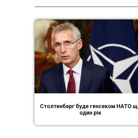
Столтенберг буде генсеком НАТО щ
один рік