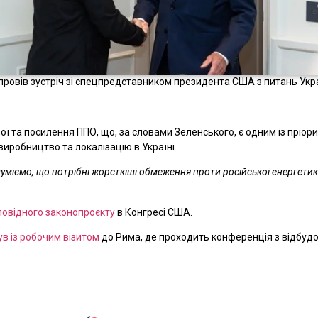
ровів зустріч зі спецпредставником президента США з питань Укр
 та посилення ППО, що, за словами Зеленського, є одним із пріорит
виробництво та локалізацію в Україні.
міємо, що потрібні жорсткіші обмеження проти російської енергетики
повідного законопроєкту
в Конгресі США.
в із робочим візитом
до Рима, де проходить конференція з відбудо