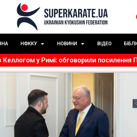
ВНА
НФККУ
НОВИНИ
ВІДЕО
БІБЛ
з Келлогом у Римі: обговорили посилення П