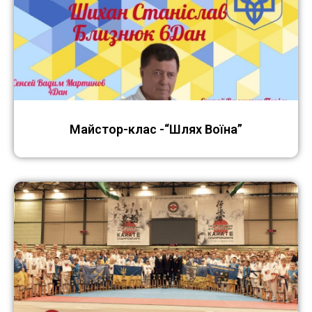
Майстор-клас -“Шлях Воїна”