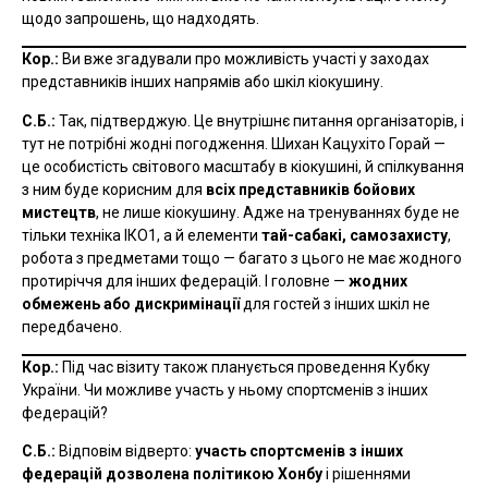
щодо запрошень, що надходять.
Кор.:
Ви вже згадували про можливість участі у заходах
представників інших напрямів або шкіл кіокушину.
С.Б.:
Так, підтверджую. Це внутрішнє питання організаторів, і
тут не потрібні жодні погодження. Шихан Кацухіто Горай —
це особистість світового масштабу в кіокушині, й спілкування
з ним буде корисним для
всіх представників бойових
мистецтв
, не лише кіокушину. Адже на тренуваннях буде не
тільки техніка ІКО1, а й елементи
тай-сабакі, самозахисту
,
робота з предметами тощо — багато з цього не має жодного
протиріччя для інших федерацій. І головне —
жодних
обмежень або дискримінації
для гостей з інших шкіл не
передбачено.
Кор.:
Під час візиту також планується проведення Кубку
України. Чи можливе участь у ньому спортсменів з інших
федерацій?
С.Б.:
Відповім відверто:
участь спортсменів з інших
федерацій дозволена політикою Хонбу
і рішеннями