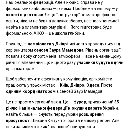
Національної федерації. Але є нюанс: справа не у
формальних заборонах — їх нема. Проблема в іншому — у
якості підготовки
. Якщо “інструктор” не має профільної
освіти, ніколи не був на великих зборах, не знає японської
навіть на елементарному рівні — його підготовка буде
формальною. А ІКО — це школа глибини.
Приклад —
чемпіонати у Дніпрі
, які часто проводяться під
керівництвом
сенсея Заура Мамедова
. Рівень організації,
повага з боку спортсменів, атмосфера — все на найвищому
рівні. І я впевнений, що й цього разу
учасники будуть вдячні
організаторам.
Щоб забезпечити ефективну комунікацію, оргкомітети
працюють у трьох містах —
Київ, Дніпро, Одеса
. Проте
єдиним координатором
є сенсей Заур Мамедов.
Це не просто черговий захід. Це —
фурор
, присвячений
35-
річчю Національної федерації кіокушин карате України
. І
навіть більше — існують передумови
розширення
присутності
Шихана Кацухіто Горая в нашому регіоні. Але
поки залишимо це як “авансове” припущення.