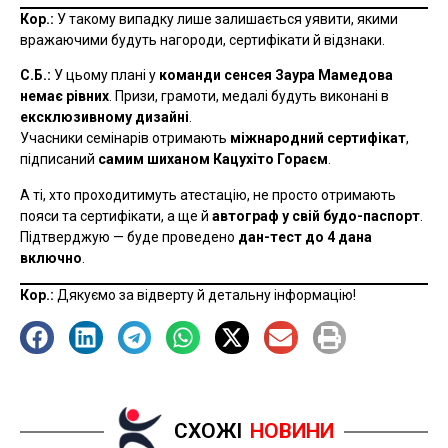
Кор.:
У такому випадку лише залишається уявити, якими
вражаючими будуть нагороди, сертифікати й відзнаки.
С.Б.:
У цьому плані у
команди сенсея Заура Мамедова
немає рівних
. Призи, грамоти, медалі будуть виконані в
ексклюзивному дизайні
.
Учасники семінарів отримають
міжнародний сертифікат
,
підписаний
самим шиханом Кацухіто Гораєм
.
А ті, хто проходитимуть атестацію, не просто отримають
пояси та сертифікати, а ще й
автограф у свій будо-паспорт
.
Підтверджую — буде проведено
дан-тест до 4 дана
включно
.
Кор.:
Дякуємо за відверту й детальну інформацію!
СХОЖІ
НОВИНИ