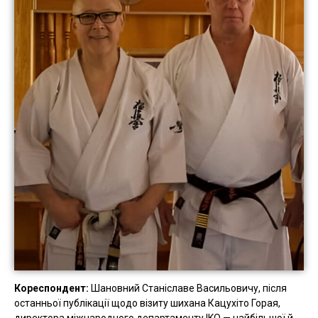
Кореспондент:
Шановний Станіславе Васильовичу, після
останньої публікації щодо візиту шихана Кацухіто Горая,
директора міжнародного департаменту IKO — найбільшої й