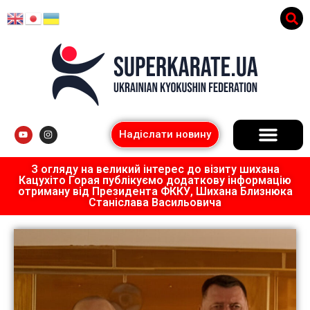
Надіслати новину
З огляду на великий інтерес до візиту шихана
Кацухіто Горая публікуємо додаткову інформацію
отриману від Президента ФККУ, Шихана Близнюка
Станіслава Васильовича