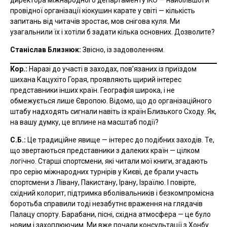
провідної організації кіокушин карате у світі — кількість
запитань від читачів зростає, мов снігова куля. Ми
узагальнили їх і хотіли б задати кілька основних. Дозволите?
Станіслав Близнюк:
Звісно, із задоволенням.
Кор.:
Наразі до участі в заходах, пов’язаних із приїздом
шихана Кацухіто Горая, проявляють щирий інтерес
представники інших країн. Географія широка, і не
обмежується лише Європою. Відомо, що до організаційного
штабу надходять сигнали навіть із країн Близького Сходу. Як,
на вашу думку, це вплине на масштаб події?
С.Б.:
Це традиційне явище — інтерес до подібних заходів. Те,
що звертаються представники з далеких країн — цілком
логічно. Старші спортсмени, які читали мої книги, згадають
про серію міжнародних турнірів у Києві, де брали участь
спортсмени з Лівану, Пакистану, Ірану, Ізраїлю. І повірте,
східний колорит, підтримка вболівальників і безкомпромісна
боротьба справили тоді незабутнє враження на глядачів
Палацу спорту. Барабани, пісні, східна атмосфера — це було
новим і захоплюючим. Ми вже почали консультації з Хонбу