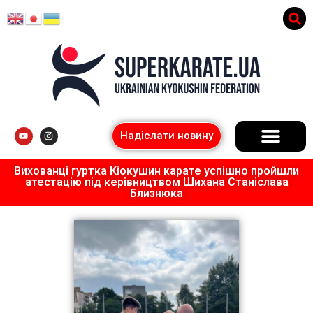
Надіслати новину
Вихованці гуртка Кіокушин карате успішно пройшли
атестацію під керівництвом Шихана Станіслава
Близнюка