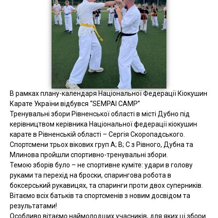
В рамках плану-календаря Національної Федерації Кіокушин
Карате України відбувся “SEMPAI CAMP”
Тренувальні збори Рівненської області в місті Дубно під
керівництвом керівника Національної федерації кіокушин
карате в Рівненській області – Сергія Скоропадського.
Спортсмени трьох вікових груп А; В; С з Рівного, Дубна та
Млинова пройшли спортивно-тренувальні збори.
Темою зборів було – не спортивне куміте: удари в голову
руками та перехід на броски, спарингова робота в
боксерський рукавицях, та спаринги проти двох суперників.
Вітаємо всіх батьків та спортсменів з новим досвідом та
результатами!
Особливо вітаємо наймолодших учасників, для яких ці збори