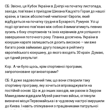
СБ: Звісно, це Кубок України в Дніпрі на початку листопада,
заходи, пов’язані з приїздом Шихана Кацухіто Горая до нашої
країни, а також абсолютний чемпіонат Європи, який
відбудеться на початку грудня в Бухаресті, Румунія. Усі ці
події органічно пов’язані між собою й вимагатимуть певних
зусиль з боку спортсменів та їхніх керівників для успішного
завершення поточного року. Планка досягнень України в
кіокушин карате залишається досить високою — ми вже
багато років займаємо другу позицію в рейтингу
європейського кіокушину, до якого входять 30 країн. Думаю,
це гідний результат.
Кор.: А чи було щось, крім спортивної програми,
запропоноване організаторами?
СБ: Я дуже задоволений тим, що вони створили таку
спортивну програму, яку хочеться впроваджувати на
постійній основі. Що ж до інших заходів, ми разом із Зауром
Мамедовим відвідали Музей ракетних військ, оглянули
визначні місця Первомайська і в чудовому настрої вирушили
до Києва. І навіть спілкування з працівниками патрульної