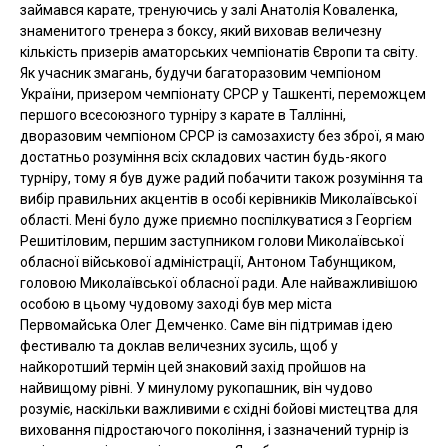
займався карате, тренуючись у залі Анатолія Коваленка,
знаменитого тренера з боксу, який виховав величезну
кількість призерів аматорських чемпіонатів Європи та світу.
Як учасник змагань, будучи багаторазовим чемпіоном
України, призером чемпіонату СРСР у Ташкенті, переможцем
першого всесоюзного турніру з карате в Таллінні,
дворазовим чемпіоном СРСР із самозахисту без зброї, я маю
достатньо розуміння всіх складових частин будь-якого
турніру, тому я був дуже радий побачити також розуміння та
вибір правильних акцентів в особі керівників Миколаївської
області. Мені було дуже приємно поспілкуватися з Георгієм
Решитіловим, першим заступником голови Миколаївської
обласної військової адміністрації, Антоном Табунщиком,
головою Миколаївської обласної ради. Але найважливішою
особою в цьому чудовому заході був мер міста
Первомайська Олег Демченко. Саме він підтримав ідею
фестивалю та доклав величезних зусиль, щоб у
найкоротший термін цей знаковий захід пройшов на
найвищому рівні. У минулому рукопашник, він чудово
розуміє, наскільки важливими є східні бойові мистецтва для
виховання підростаючого покоління, і зазначений турнір із