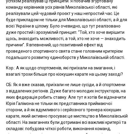
успіхом реалізував ці принципи. Я побачив згуртовану
команду керівників усіх рівнів Миколаївської області, які
реалізували цей чудовий проєкт у наш непростий час. Це
буде прикладом не тільки для Миколаївської області, а й для
всієї України в цілому. Було очевидно, що тут реалізовано
дуже простий і зрозумілий принцип: “Той, хто хоче вирішити
щось, знаходить можливості, а той, хто не хоче — знаходить
причини”. Я впевнений, що позитивний ефект від
проведеного спортивного свята стане головним критерієм
подальшого розвитку єдиноборств у Миколаївській області.
Кор.: А як щодо спортсменів, які приїхали на змагання, і
взагалі трохи більше про кіокушин карате на цьому заході?
СБ: Як я вже сказав, приїхали не лише сусіди, а й спортсмени
з віддалених регіонів. Дуже багато молодих інструкторів, на
яких федерація робить ставку. Але тут я хотів би відзначити
Юрія Галімона не тільки як представника приймаючої
сторони, а й як вдумливого і серйозного тренера кіокушин
карате, який активно просуває це мистецтво в Миколаївській
області. На змаганнях були дотримані всі важливі критерії та
складові: побудова чіткої роботи, виконання команд,