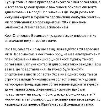
Турнір став не лише прикладом високого рівня організації, а
й яскравою демонстрацією важливості бойових мистецтв
для виховання молоді. Про значення цієї події, розвиток
кіокушин карате в Україні та перспективи майбутніх змагань
ми поспілкувалися з президентом НФКУУ, шиханом
Близнюком Станіславом Васильовичем.
Кор.: Станіславе Васильовичу, здається, ви вперше і чітко
визначаєте тему інтерв’ю з вами.
СБ: Так, саме так. Тому що захід, який відбувся 20 вересня в
місті Первомайськ, з моєї точки зору, не мав альтернативи у
плані отримання найвищих оцінок якості турніру та його
організації. Є кілька критеріїв для оцінки таких заходів. Перш
за все, це представлення. На турнірі були присутні
спортсмени з шести областей України з одного боку та вся
структура влади Миколаївської області з іншого. Чудовий
нагородний фонд, відмінно організоване відкриття турніру і
дуже гарний склад спортивних дисциплін, що були
представлені на заході — бокс, дзюдо, кіокушин карате. У
моєму житті так склалося, що я активно займався дзюдо під
керівництвом тренера Юрія Зусера з Донецька, а також