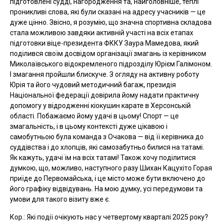
підготовлені судді, нагородження та, найголовніше, теплі
проникливі слова, які були сказані на адресу учасників — це
дуже цінно. Звісно, я розумію, що значна спортивна складова
стала можливою завдяки активній участі на всіх етапах
підготовки віце-президента ФККУ Заура Мамедова, який
поділився своїм досвідом організації змагань із керівником
Миколаївського відокремленого підрозділу Юрієм Галімоном.
І змагання пройшли блискуче. З огляду на активну роботу
Юрія та його чудовий методичний багаж, президія
Національної федерації довірила йому надати практичну
допомогу у відродженні кіокушин карате в Херсонській
області. Побажаємо йому удачі в цьому! Спорт — це
змагальність, і в цьому контексті дуже цікавою і
самобутньою була команда з Очакова — від її керівника до
суддівства і до хлопців, які самозабутньо билися на татамі.
Як кажуть, удачі їм на всіх татамі! Також хочу поділитися
думкою, що, можливо, наступного разу Шихан Кацухіто Горая
приїде до Первомайська, і це місто може бути включено до
його графіку відвідувань. На мою думку, усі передумови та
умови для такого візиту вже є.
Кор.: Які події очікують нас у четвертому кварталі 2025 року?