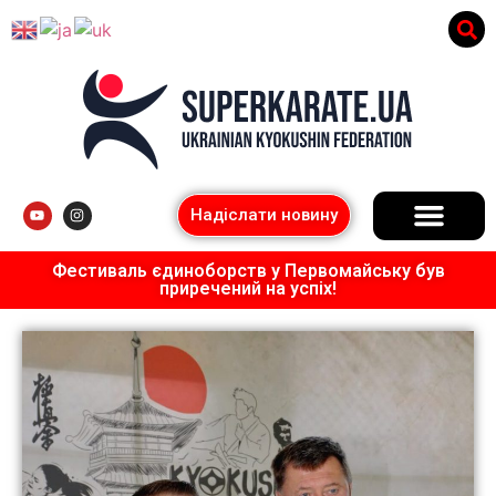
Надіслати новину
Фестиваль єдиноборств у Первомайську був
приречений на успіх!