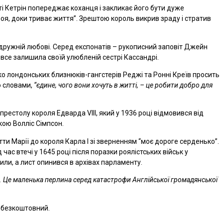
ті Кетрін попереджає коханця і закликає його бути дуже
я, доки триває життя”. Зрештою король викрив зраду і стратив
дружній любові. Серед експонатів – рукописний заповіт Джейн
 все залишила своїй улюбленій сестрі Кассандрі.
о лондонських близнюків-гангстерів Реджі та Ронні Креїв просить
о словами,
“єдине, чого вони хочуть в житті, – це робити добро для
рестолу короля Едварда VIII, який у 1936 році відмовився від
ою Волліс Сімпсон.
тти Марії до короля Карла I зі зверненням “моє дороге серденько”.
ас втечі у 1645 році після поразки роялістських військ у
тили, а лист опинився в архівах парламенту.
и. Це маленька перлина серед катастрофи Англійської громадянської
д безкоштовний.