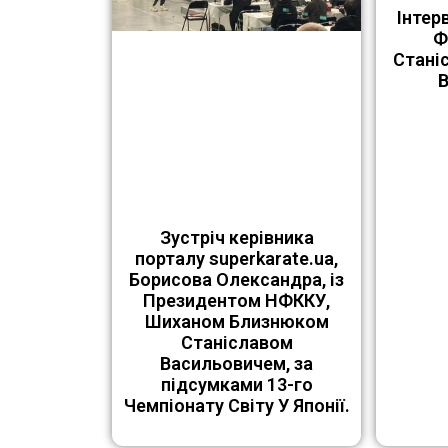
Інтер
Ф
Стані
Зустріч керівника
порталу superkarate.ua,
Борисова Олександра, із
Президентом НФККУ,
Шиханом Близнюком
Станіславом
Васильовичем, за
підсумками 13-го
Чемпіонату Світу У Японії.