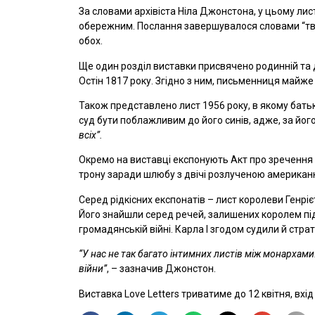
За словами архівіста Ніла Джонстона, у цьому лис
обережним. Послання завершувалося словами “тво
обох.
Ще один розділ виставки присвячено родинній та 
Остін 1817 року. Згідно з ним, письменниця майже
Також представлено лист 1956 року, в якому батьк
суд бути поблажливим до його синів, адже, за йог
всіх”.
Окремо на виставці експонують Акт про зречення п
трону заради шлюбу з двічі розлученою американк
Серед рідкісних експонатів – лист королеви Генріє
Його знайшли серед речей, залишених королем під ч
громадянській війні. Карла I згодом судили й стра
“У нас не так багато інтимних листів між монархам
війни”
, – зазначив Джонстон.
Виставка Love Letters триватиме до 12 квітня, вхі