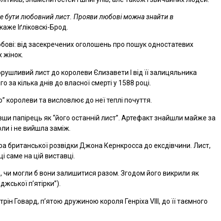
же бути любовний лист. Прояви любові можна знайти в
каже Іґліковскі-Брод.
юбові: від засекречених оголошень про пошук одностатевих
 жінок.
орушливий лист до королеви Єлизавети І від її залицяльника
 за кілька днів до власної смерті у 1588 році.
” королеви та висловлює до неї теплі почуття.
авши папірець як “його останній лист”. Артефакт знайшли майже за
коли і не вийшла заміж.
а британської розвідки Джона Кернкросса до ексдівчини. Лист,
 саме на цій виставці.
, чи могли б вони залишитися разом. Згодом його викрили як
джської п’ятірки”).
ін Говард, п’ятою дружиною короля Генріха VIII, до її таємного