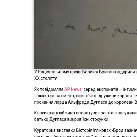
У Національному архіві Великої Британії відкрили 
XX століття.
Як повідомляє
AP News
, серед експонатів – інтим
її ліжка після смерті, лист п’ятої дружини короля 
прохання лорда Альфреда Дугласа до королеви Ві
Класика англійської літератури зрештою засудили д
батько Дугласа викрив їхні стосунки.
Кураторка виставки Вікторія Іґліковскі-Брод заз
романи з британської історії” за участі монархів, 