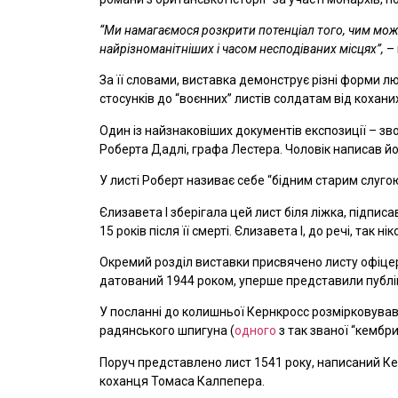
“Ми намагаємося розкрити потенціал того, чим мо
найрізноманітніших і часом несподіваних місцях”,
– 
За її словами, виставка демонструє різні форми л
стосунків до “воєнних” листів солдатам від коханих
Один із найзнаковіших документів експозиції – зв
Роберта Дадлі, графа Лестера. Чоловік написав його
У листі Роберт називає себе “бідним старим слугою
Єлизавета І зберігала цей лист біля ліжка, підпис
15 років після її смерті. Єлизавета І, до речі, так ні
Окремий розділ виставки присвячено листу офіцер
датований 1944 роком, уперше представили публіці
У посланні до колишньої Кернкросс розмірковував
радянського шпигуна (
одного
з так званої “кембри
Поруч представлено лист 1541 року, написаний Кетр
коханця Томаса Калпепера.