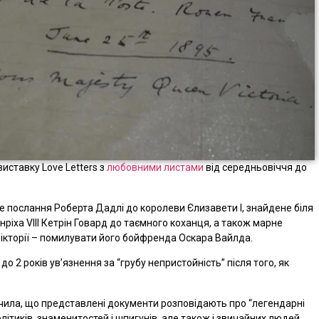
виставку Love Letters з
любовними листами
від середньовіччя до
не послання Роберта Дадлі до королеви Єлизавети І, знайдене біля
Генріха VIII Кетрін Говард до таємного коханця, а також марне
кторії – помилувати його бойфренда Оскара Вайлда.
о 2 років ув’язнення за “грубу непристойність” після того, як
начила, що представлені документи розповідають про “легендарні
політиків, знаменитостей і шпигунів, але також і звичайних людей.