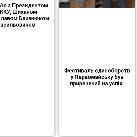
в’ю з Президентом
ККУ, Шиханом
славом Близнюком
Васильовичем
Фестиваль єдиноборств
у Первомайську був
приречений на успіх!