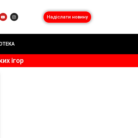
Надіслати новину
ІОТЕКА
ких ігор