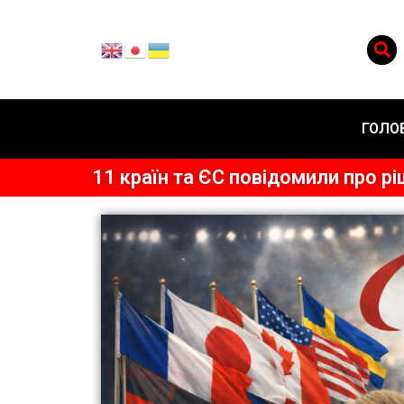
ГОЛО
11 країн та ЄС повідомили про р