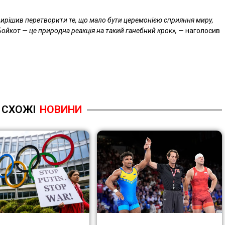
ирішив перетворити те, що мало бути церемонією сприяння миру,
Бойкот — це природна реакція на такий ганебний крок»,
— наголосив
СХОЖІ
НОВИНИ