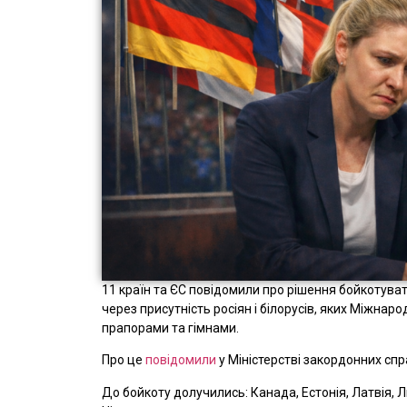
11 країн та ЄС повідомили про рішення бойкотувати
через присутність росіян і білорусів, яких Міжнар
прапорами та гімнами.
Про це
повідомили
у Міністерстві закордонних спр
До бойкоту долучились: Канада, Естонія, Латвія, Л