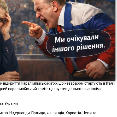
 відкриття Паралімпійських ігор, що незабаром стартують в Італії,
одний паралімпійський комітет допустив до змагань з їхніми
ав України.
итва, Нідерланди, Польща, Фінляндія, Хорватія, Чехія та