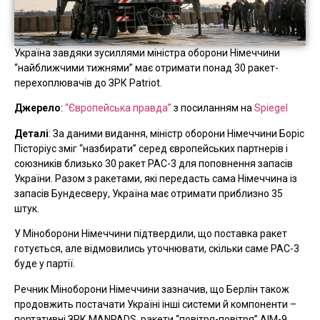
Україна завдяки зусиллями міністра оборони Німеччини
“найближчими тижнями” має отримати понад 30 ракет-
перехоплювачів до ЗРК Patriot.
Джерело
:
“Європейська правда”
з посиланням на
Spiegel
Деталі
: За даними видання, міністр оборони Німеччини Боріс
Пісторіус зміг “назбирати” серед європейських партнерів і
союзників близько 30 ракет PAC-3 для поповнення запасів
України. Разом з ракетами, які передасть сама Німеччина із
запасів Бундесверу, Україна має отримати приблизно 35
штук.
У Міноборони Німеччини підтвердили, що поставка ракет
готується, але відмовились уточнювати, скільки саме PAC-3
буде у партії.
Речник Міноборони Німеччини зазначив, що Берлін також
продовжить постачати Україні інші системи й компоненти –
портативні ЗРК MANPADS, ракети “повітря-повітря” AIM-9,