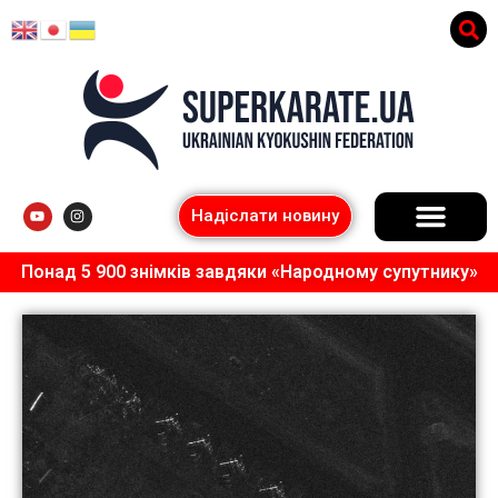
Надіслати новину
Понад 5 900 знімків завдяки «Народному супутнику»