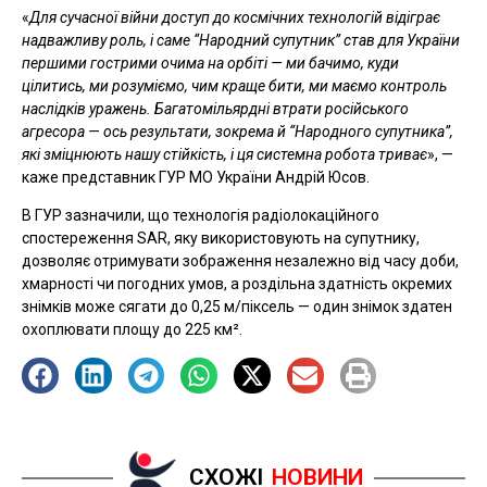
«
Для сучасної війни доступ до космічних технологій відіграє
надважливу роль, і саме “Народний супутник” став для України
першими гострими очима на орбіті — ми бачимо, куди
цілитись, ми розуміємо, чим краще бити, ми маємо контроль
наслідків уражень. Багатомільярдні втрати російського
агресора — ось результати, зокрема й “Народного супутника”,
які зміцнюють нашу стійкість, і ця системна робота триває
», —
каже представник ГУР МО України Андрій Юсов.
В ГУР зазначили, що технологія радіолокаційного
спостереження SAR, яку використовують на супутнику,
дозволяє отримувати зображення незалежно від часу доби,
хмарності чи погодних умов, а роздільна здатність окремих
знімків може сягати до 0,25 м/піксель — один знімок здатен
охоплювати площу до 225 км².
СХОЖІ
НОВИНИ