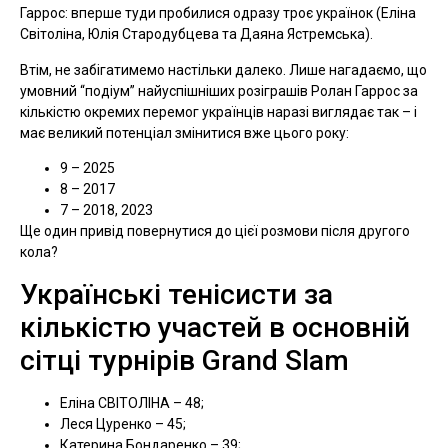
Гаррос: вперше туди пробилися одразу троє українок (Еліна
Світоліна, Юлія Стародубцева та Даяна Ястремська).
Втім, не забігатимемо настільки далеко. Лише нагадаємо, що
умовний “подіум” найуспішніших розіграшів Ролан Гаррос за
кількістю окремих перемог українців наразі виглядає так – і
має великий потенціал змінитися вже цього року:
9 – 2025
8 – 2017
7 – 2018, 2023
Ще один привід повернутися до цієї розмови після другого
кола?
Українські тенісисти за
кількістю участей в основній
сітці турнірів Grand Slam
Еліна СВІТОЛІНА – 48;
Леся Цуренко – 45;
Катерина Бондаренко – 39;