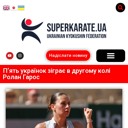
Надіслати новину
П’ять українок зіграє в другому колі
Ролан Гарос