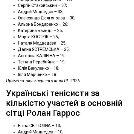
Сергій Стаховський – 37;
Андрій Медведєв – 33;
Олександр Долгополов – 30;
Альона Бондаренко – 26;
Катерина Байндл – 25;
Марта КОСТЮК – 25;
Наталя Медведєва – 25;
Даяна ЯСТРЕМСЬКА – 25;
Ангеліна КАЛІНІНА – 19;
Тетяна Перебийніс – 19;
Юлія Вакуленко – 18;
Ілля Марченко – 18.
Примітка: після першого кола РГ-2026.
Українські тенісисти за
кількістю участей в основній
сітці Ролан Гаррос
Еліна СВІТОЛІНА – 13;
Андрій Медведєв – 10;