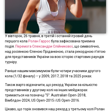
У вівторок, 26 травня, в третій і останній ігровий день
першого кола
Ролан Гаррос
була зафіксована приємна
подія.
Перемога Олександри Олійникової
, що символічно,
над росіянкою Єленою Пріданкіною, стала рекордною п’ятою
для представників України за всю історію стартових раундів
турніру.
Раніше нашим максимумом були чотири учасники другого
кола (1/32 фіналу) – у 2009, 2017, 2018 та 2025 роках.
Також варто відзначити, що рекорд України за кількістю
представників у другому колі на інших мейджорах
тримається на позначці “5”: Australian Open-2018,
Вімблдон-2024, US Open-2015 і US Open-2016.
Цікаво, що торік оновився наш рекорд у третьому колі Ролан