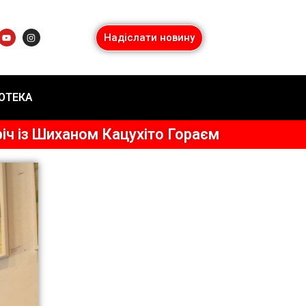
Надіслати новину
ІОТЕКА
іч із Шиханом Кацухіто Гораєм