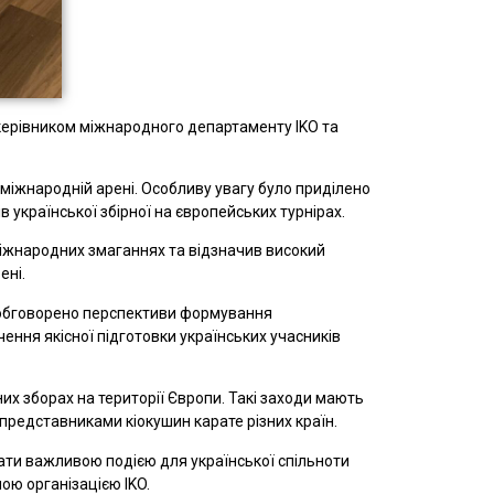
 керівником міжнародного департаменту IKO та
 міжнародній арені. Особливу увагу було приділено
в української збірної на європейських турнірах.
міжнародних змаганнях та відзначив високий
ені.
ло обговорено перспективи формування
ення якісної підготовки українських учасників
их зборах на території Європи. Такі заходи мають
представниками кіокушин карате різних країн.
стати важливою подією для української спільноти
ою організацією IKO.