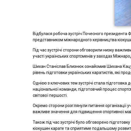
Відбулася робоча зустріч Почесного президента Ф
представником міжнародного керівництва кіокуши
Під час зустрічі сторони обговорили низку важлив
участі українських спортсменів у заходах Міжнарод
Шихан Станіслав Близнюк ознайомив Шихана Кацух
рівень підготовки українських каратистів, які про
Однією з ключових тем зустрічі стала підготовка 
національної команди, підготовчий процес спортс
світової першості.
Окремо сторони розглянули питання організації у
важливе значення для підвищення спортивної майс
Також під час зустрічі було обговорено підготовк
кіокушин карате та сприятиме подальшому розвитк