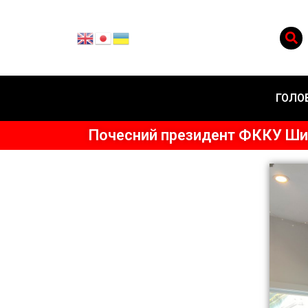
ГОЛО
Почесний президент ФККУ Шиха