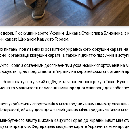
едерації кіокушин карате України, Шихана Станіслава Близнюка, з
н карате Шиханом Кацухіто Гораєм.
их питань, пов’язаних із розвитком українського кіокушин карате на
ної організації кіокушин карате, а також підбиттю підсумків виступі
іто Горая з останніми досягненнями українських спортсменів на 
довжують гідно представляти Україну на європейській спортивній ар
до Чемпіонату світу, який відбудеться наступного року в Токіо. Бу
менів та можливості посилення міжнародної співпраці для забезпеч
часті українських спортсменів у міжнародних навчально-тренувальн
терності, обміну досвідом та зміцнення міжнародних зв’язків між 
у майбутнього візиту Шихана Кацухіто Горая до України. Візит має 
у співпраці між Федерацією кіокушин карате України та міжнародн