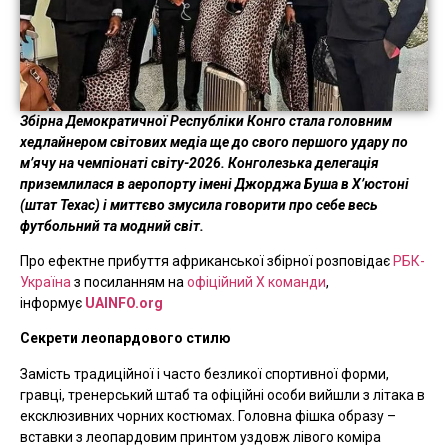
Збірна Демократичної Республіки Конго стала головним
хедлайнером світових медіа ще до свого першого удару по
м’ячу на чемпіонаті світу-2026. Конголезька делегація
приземлилася в аеропорту імені Джорджа Буша в Х’юстоні
(штат Техас) і миттєво змусила говорити про себе весь
футбольний та модний світ.
Про ефектне прибуття африканської збірної розповідає
РБК-
Україна
з посиланням на
офіційний Х команди
,
інформує
UAINFO.org
Секрети леопардового стилю
Замість традиційної і часто безликої спортивної форми,
гравці, тренерський штаб та офіційні особи вийшли з літака в
ексклюзивних чорних костюмах. Головна фішка образу –
вставки з леопардовим принтом уздовж лівого коміра