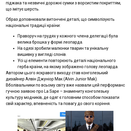
піджака та незвичні дорожні сумки з ворсистим покриттям,
що імітує шерсть.
Образ доповнювали витончені деталі, що символізують
національні традиції країни:
Праворуч на грудях у кожного члена делегації була
велика брошка у формі леопарда.
На одязі зробили малюнки тварин та унікальну
вишивку у вигляді слонів.
Усі ці елементи повторюють деталі національного
герба країни, на якому зображено голову леопарда.
Автором цього яскравого виходу став конголезький
дизайнер Алвін Джуніор Мак (Alvin Junior Mak).
Вболівальники по всьому світу вже назвали цей перформанс
гучною заявою про La Sape – знамениту конголезьку
культуру модників, де одяг є головним способом показати
свій характер, впевненість та повагу до свого коріння.