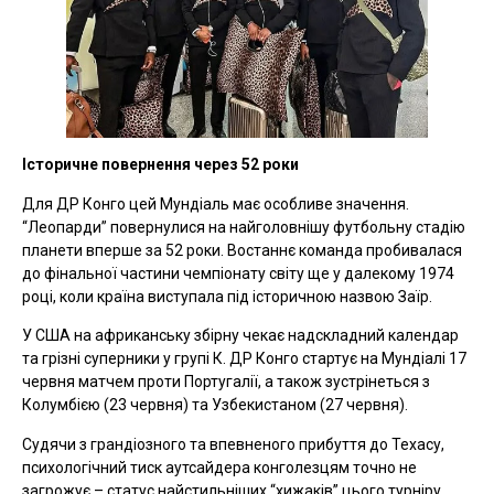
Історичне повернення через 52 роки
Для ДР Конго цей Мундіаль має особливе значення.
“Леопарди” повернулися на найголовнішу футбольну стадію
планети вперше за 52 роки. Востаннє команда пробивалася
до фінальної частини чемпіонату світу ще у далекому 1974
році, коли країна виступала під історичною назвою Заїр.
У США на африканську збірну чекає надскладний календар
та грізні суперники у групі К. ДР Конго стартує на Мундіалі 17
червня матчем проти Португалії, а також зустрінеться з
Колумбією (23 червня) та Узбекистаном (27 червня).
Судячи з грандіозного та впевненого прибуття до Техасу,
психологічний тиск аутсайдера конголезцям точно не
загрожує – статус найстильніших “хижаків” цього турніру