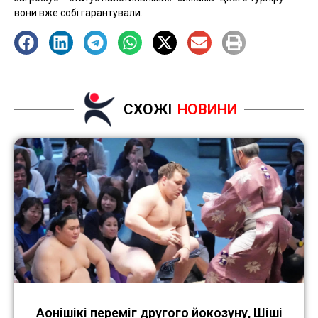
вони вже собі гарантували.
СХОЖІ
НОВИНИ
Аонішікі переміг другого йокозуну, Шіші