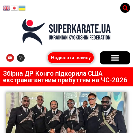
Надіслати новину
Збірна ДР Конго підкорила США
екстравагантним прибуттям на ЧС-2026