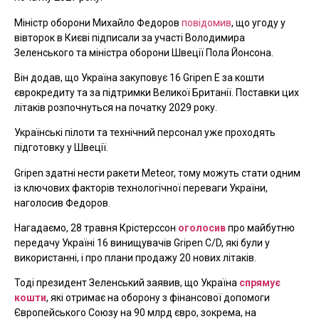
Міністр оборони Михайло Федоров
повідомив
, що угоду у
вівторок в Києві підписали за участі Володимира
Зеленського та міністра оборони Швеції Пола Йонсона.
Він додав, що Україна закуповує 16 Gripen E за кошти
єврокредиту та за підтримки Великої Британії. Поставки цих
літаків розпочнуться на початку 2029 року.
Українські пілоти та технічний персонал уже проходять
підготовку у Швеції.
Gripen здатні нести ракети Meteor, тому можуть стати одним
із ключових факторів технологічної переваги України,
наголосив Федоров.
Нагадаємо, 28 травня Крістерссон
оголосив
про майбутню
передачу Україні 16 винищувачів Gripen C/D, які були у
використанні, і про плани продажу 20 нових літаків.
Тоді президент Зеленський заявив, що Україна
спрямує
кошти
, які отримає на оборону з фінансової допомоги
Європейського Союзу на 90 млрд євро, зокрема, на