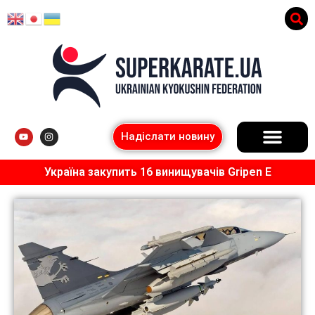
Надіслати новину
Україна закупить 16 винищувачів Gripen E