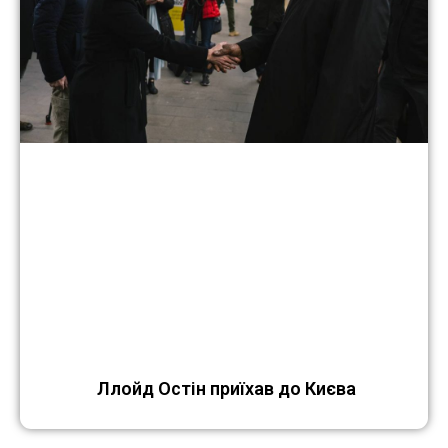
Ллойд Остін приїхав до Києва