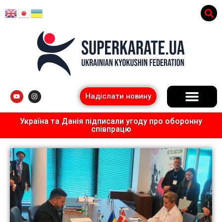
Надіслати новину
Україна та Данія підписали угоду про оборонну
співпрацю