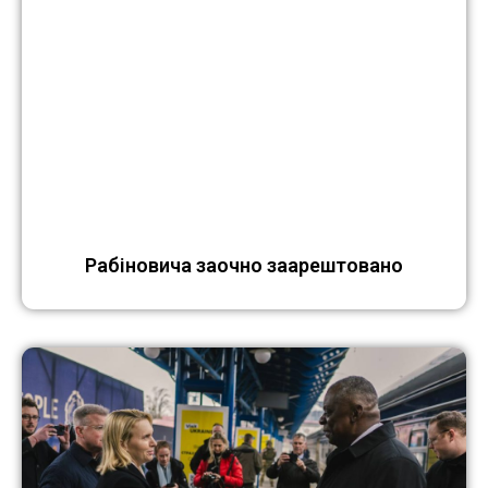
Рабіновича заочно заарештовано