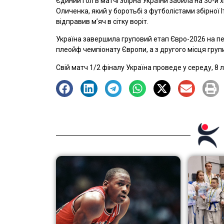
Єдиний гол в матчі збірна України забила на 30-й
Оличенка, який у боротьбі з футболістами збірної І
відправив м’яч в сітку воріт.
Україна завершила груповий етап Євро-2026 на перш
плеойф чемпіонату Європи, а з другого місця групи
Свій матч 1/2 фіналу Україна проведе у середу, 8 л