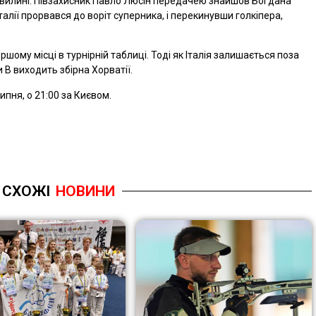
 хвилині. Півзахисник Павло Люсін передачею знайшов Богдана
талії прорвався до воріт суперника, і перекинувши голкіпера,
ому місці в турнірній таблиці. Тоді як Італія залишається поза
 B виходить збірна Хорватії.
ипня, о 21:00 за Києвом.
СХОЖІ
НОВИНИ