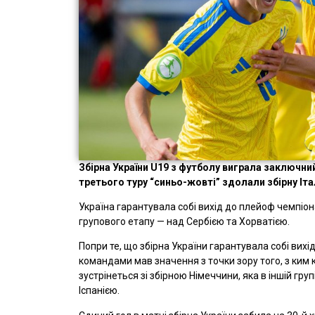
Збірна України U19 з футболу виграла заключни
третього туру “синьо-жовті” здолали збірну Італ
Україна гарантувала собі вихід до плейоф чемпіо
групового етапу — над Сербією та Хорватією.
Попри те, що збірна України гарантувала собі вихі
командами мав значення з точки зору того, з ким 
зустрінеться зі збірною Німеччини, яка в іншій груп
Іспанією.