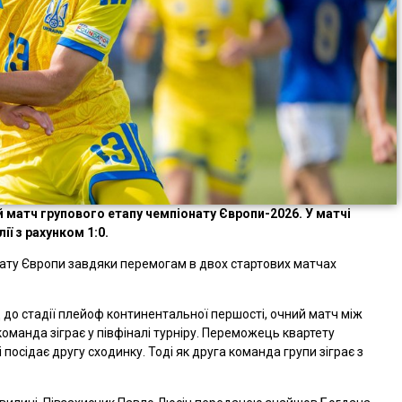
й матч групового етапу чемпіонату Європи-2026. У матчі
ії з рахунком 1:0.
нату Європи завдяки перемогам в двох стартових матчах
д до стадії плейоф континентальної першості, очний матч між
команда зіграє у півфіналі турніру. Переможець квартету
і посідає другу сходинку. Тоді як друга команда групи зіграє з