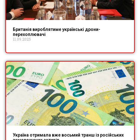
Британія вироблятиме українські дрони-
перехоплювачі
11.09.2025
Україна отримала вже восьмий транш із російських
заморожених активів