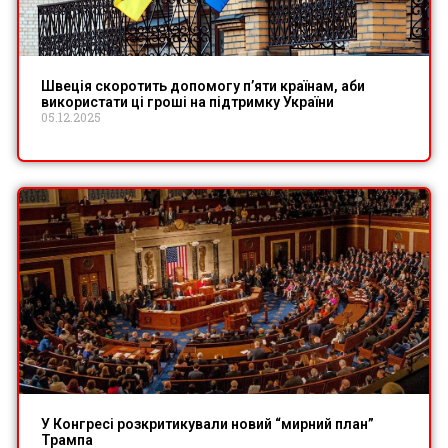
Швеція скоротить допомогу п’яти країнам, аби
використати ці гроші на підтримку України
05.12.2025
У Конгресі розкритикували новий “мирний план”
Трампа