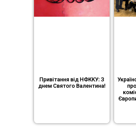
Привітання від НФККУ: З
Україн
днем Святого Валентина!
пр
комі
Європи