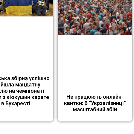
ська збірна успішно
ойшла мандатну
сію на чемпіонаті
Не працюють онлайн-
 з кіокушин карате
квитки: В “Укрзалізниці”
в Бухаресті
масштабний збій