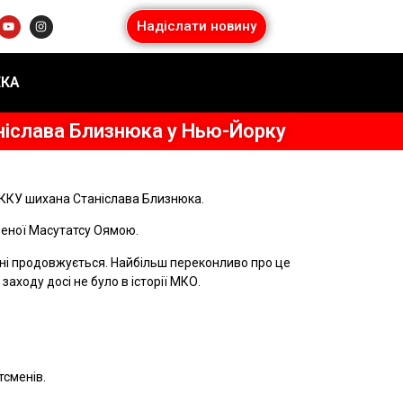
Надіслати новину
ЕКА
ніслава Близнюка у Нью-Йорку
ФККУ шихана Станіслава Близнюка.
вореної Масутатсу Оямою.
аїні продовжується. Найбільш переконливо про це
заходу досі не було в історії МКО.
тсменів.