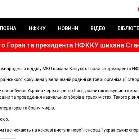
ЛОВНА
НФККУ
НОВИНИ
ВІДЕО
БІБЛІОТ
іто Горая та президента НФККУ шихана Ста
 міжнародного відділу МКО шихана Кацухіто Горая та президента Н
українського кіокушина у величезній родині світової організації ст
х перебуває Україна через агресію Росії, розвиток кіокушина в кр
аїни та проведення навчальних зборів в трьох містах. Такого рівня 
ператорів та бранч-чифів.
окіо.
і всі чекають на яскраві виступи нової генерації українських спор