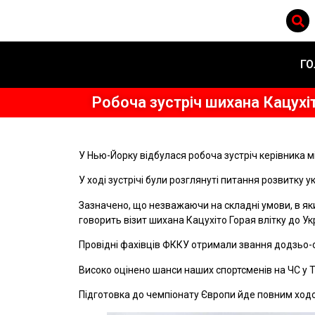
ГО
Робоча зустріч шихана Кацух
У Нью-Йорку відбулася робоча зустріч керівника
У ході зустрічі були розглянуті питання розвитку 
Зазначено, що незважаючи на складні умови, в яки
говорить візит шихана Кацухіто Горая влітку до Укр
Провідні фахівців ФККУ отримали звання додзьо-о
Високо оцінено шанси наших спортсменів на ЧС у Т
Підготовка до чемпіонату Європи йде повним ходом 