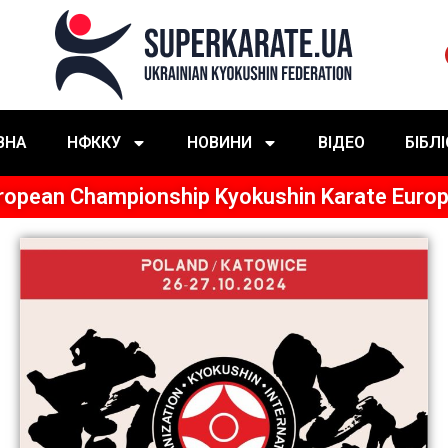
ВНА
НФККУ
НОВИНИ
ВІДЕО
БІБЛ
ropean Championship Kyokushin Karate Euro