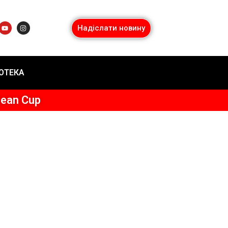
Надіслати новину
ІОТЕКА
pean Cup