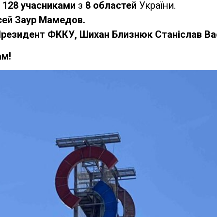
а
128 учасниками
з
8 областей
України.
сей Заур Мамедов.
 Президент ФККУ, Шихан Близнюк Станіслав Ва
ам!