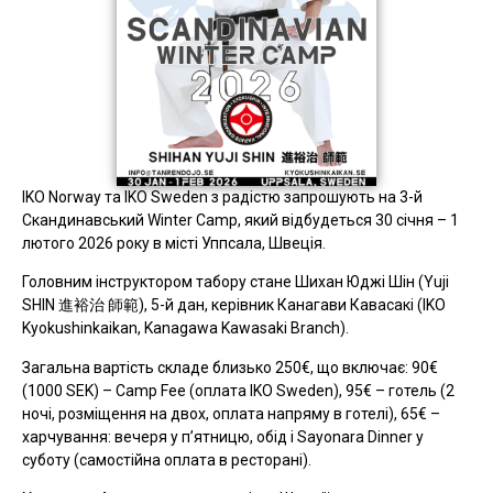
IKO Norway та IKO Sweden з радістю запрошують на 3-й
Скандинавський Winter Camp, який відбудеться 30 січня – 1
лютого 2026 року в місті Уппсала, Швеція.
Головним інструктором табору стане Шихан Юджі Шін (Yuji
SHIN 進裕治 師範), 5-й дан, керівник Канагави Кавасакі (IKO
Kyokushinkaikan, Kanagawa Kawasaki Branch).
Загальна вартість складе близько 250€, що включає: 90€
(1000 SEK) – Camp Fee (оплата IKO Sweden), 95€ – готель (2
ночі, розміщення на двох, оплата напряму в готелі), 65€ –
харчування: вечеря у п’ятницю, обід і Sayonara Dinner у
суботу (самостійна оплата в ресторані).