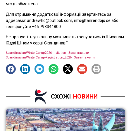
місць обмежена!
Для отримання додаткової інформації звертайтесь за
адресами:
andrewho@outlook.com
,
info@tanrendojo.se
або
телефонуйте +46 793344800.
Не пропустіть унікальну можливість тренуватись із Шиханом
Юджі Шіном у серці Скандинавії!
ScandinavianWinterCamp2026-Invitation
Завантажити
ScandinavianWinterCamp-Registration_2026
Завантажити
СХОЖІ
НОВИНИ