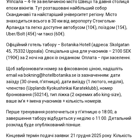
Уппсала – 4-те за величиною місто Швеції та давня столиця
епохи вікінгів. Тут розташовані найбільший собор
Скандинавії та найстаріший університет регіону. Місто
знаходиться всього в 30 км від аеропорту Стокгольм-
Арланда та легко доступне автобусом (10€), поїздом (15€),
Uber/Bolt (45€) чи таксі (60€).
Офіційний готель табору – Botanika Hotell (адреса: Skolgatan
45, 75332 Uppsala). Спеціальна ціна для учасників – 2100 SEK
(190€) за 2 ночі на двох із сніданком. Оплата – при заселенні.
Щоб забронювати номер за фіксованою ціною, надішліть
email на
bokning@hotellbotanika.se
із зазначенням: дати
заїзду (30 січня, п’ятниця), дати виїзду (1 лютого, неділя),
членство (Upplands Kyokushinkai Karateklubb), номер
бронювання (50214), тип ліжка (2 окремих або king-size),
ваше ім’я + імена учасників + кількість номерів.
Перше тренування розпочнеться у п’ятницю о 18:00, а
завершення табору відбудеться у неділю о 11:00. Детальний
розклад буде опублікований пізніше.
Кінцевий термін подачі заявки: 21 грудня 2025 року. Кількість