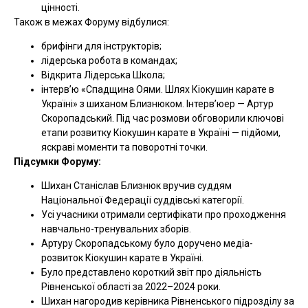
цінності.
Також в межах Форуму відбулися:
брифінги для інструкторів;
лідерська робота в командах;
Відкрита Лідерська Школа;
інтервʼю «Спадщина Оями. Шлях Кіокушин карате в
Україні» з шиханом Близнюком. Інтерв’юер — Артур
Скоропадський. Під час розмови обговорили ключові
етапи розвитку Кіокушин карате в Україні — підйоми,
яскраві моменти та поворотні точки.
Підсумки Форуму:
Шихан Станіслав Близнюк вручив суддям
Національної Федерації суддівські категорії.
Усі учасники отримали сертифікати про проходження
навчально-тренувальних зборів.
Артуру Скоропадському було доручено медіа-
розвиток Кіокушин карате в Україні.
Було представлено короткий звіт про діяльність
Рівненської області за 2022–2024 роки.
Шихан нагородив керівника Рівненського підрозділу за