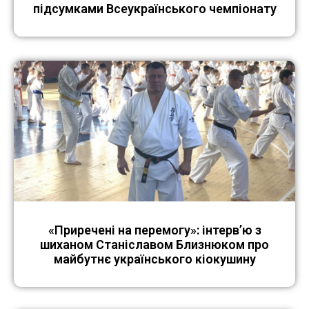
підсумками Всеукраїнського чемпіонату
«Приречені на перемогу»: інтерв’ю з
шиханом Станіславом Близнюком про
майбутнє українського кіокушину