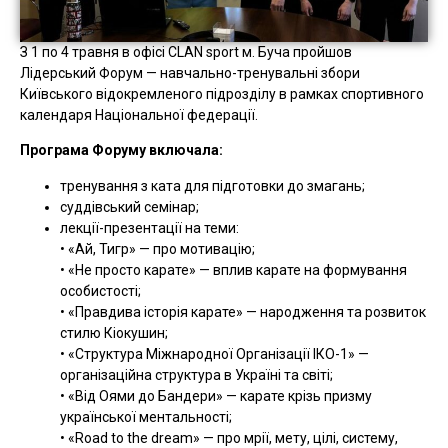
З 1 по 4 травня в офісі CLAN sport м. Буча пройшов
Лідерський Форум — навчально-тренувальні збори
Київського відокремленого підрозділу в рамках спортивного
календаря Національної федерації.
Програма Форуму включала:
тренування з ката для підготовки до змагань;
суддівський семінар;
лекції-презентації на теми:
• «Ай, Тигр» — про мотивацію;
• «Не просто карате» — вплив карате на формування
особистості;
• «Правдива історія карате» — народження та розвиток
стилю Кіокушин;
• «Структура Міжнародної Організації ІКО-1» —
організаційна структура в Україні та світі;
• «Від Оями до Бандери» — карате крізь призму
української ментальності;
• «Road to the dream» — про мрії, мету, цілі, систему,