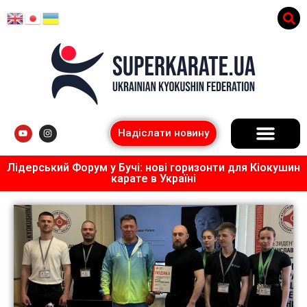
Надіслати новину
Лідерський Форум у Бучі: нові горизонти для Кіокушин
карате в Україні