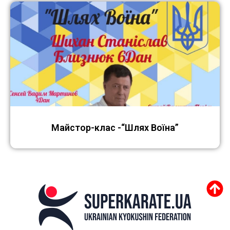
Майстор-клас -“Шлях Воїна”