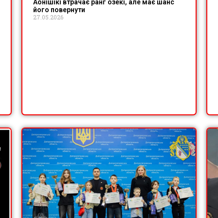
Аонішікі втрачає ранг озекі, але має шанс
його повернути
27.05.2026