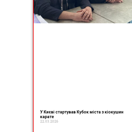
У Києві стартував Кубок міста з кіокушин
карате
22.03.2026