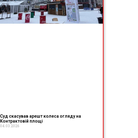
Суд скасував арешт колеса огляду на
Контрактовій площі
04.03.2026